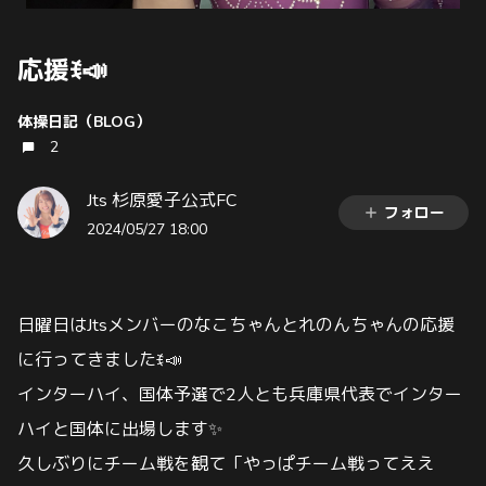
応援ꉂ📣
体操日記（BLOG）
2
Jts 杉原愛子公式FC
フォロー
2024/05/27 18:00
日曜日はJtsメンバーのなこちゃんとれのんちゃんの応援
に行ってきましたꉂ📣
インターハイ、国体予選で2人とも兵庫県代表でインター
ハイと国体に出場します✨
久しぶりにチーム戦を観て「やっぱチーム戦ってええ