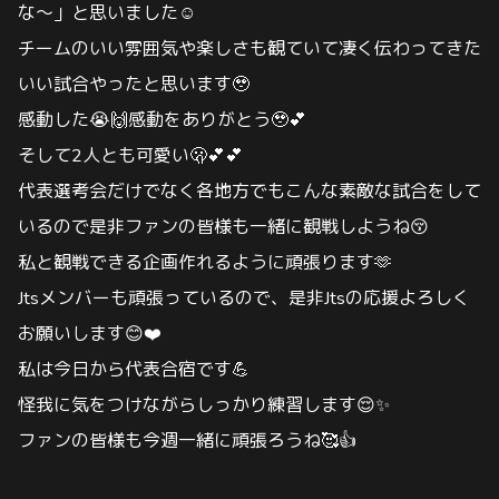
な〜」と思いました☺️
チームのいい雰囲気や楽しさも観ていて凄く伝わってきた
いい試合やったと思います🥹
感動した😭🙌感動をありがとう🥹💕
そして2人とも可愛い🫢💕💕
代表選考会だけでなく各地方でもこんな素敵な試合をして
いるので是非ファンの皆様も一緒に観戦しようね😚
私と観戦できる企画作れるように頑張ります🫶
Jtsメンバーも頑張っているので、是非Jtsの応援よろしく
お願いします😊❤️
私は今日から代表合宿です💪
怪我に気をつけながらしっかり練習します😌✨
ファンの皆様も今週一緒に頑張ろうね🥰👍